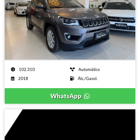
Jeep - Compass
SPORT F - 2018
R$ 82.900,00
102.310
Automático
2018
Álc./Gasol.
WhatsApp