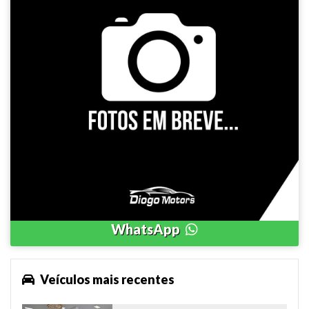
Jeep - Renegade
Longitude 1.8 Automática - 2016
R$ 67.900,00
112.050
Automático
2016
Álc./Gasol.
WhatsApp
Veículos mais recentes