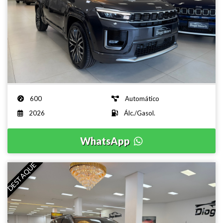
Jeep - Commander
Overland T270 1.3 TB Flex Aut. -
2026
R$ 252.000,00
600
Automático
2026
Álc./Gasol.
WhatsApp
DESTAQUE